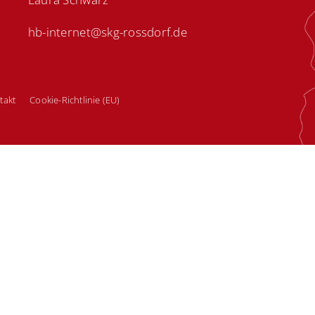
hb-internet@skg-rossdorf.de
takt
Cookie-Richtlinie (EU)