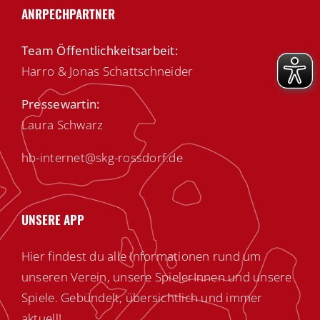
ANRPECHPARTNER
Team Öffentlichkeitsarbeit:
Harro & Jonas Schattschneider
Pressewartin:
Laura Schwarz
hb-internet@skg-rossdorf.de
UNSERE APP
Hier findest du alle Informationen rund um
unseren Verein, unsere SpielerInnen und unsere
Spiele. Gebündelt, übersichtlich und immer
aktuell!