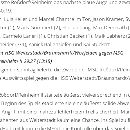
sste Roßdorf/Reinheim das nächste blaue Auge und gew
30:19.
n: Luis Keller und Marcel Chantré im Tor, Jason Krämer, S
ter (1), Mads Grimmert (2), Florian Lang, Max Demerath (1
 Carmelo Laneri (1), Christian Becker (1), Maik Lebherz (2
eider (7/4), Yanick Ballensiefen und Kai Stuckert
cht HSG Weiterstadt/Braunshardt/Worfelden gegen MSG
inheim II 29:27 (13:15)
genen Sonntag lieferte die Zwodd der MSG Roßdorf/Rein
 Auswärtsspiel gegen die HSG Weiterstadt/Braunshardt
oßdorf/Reinheim II startete äußerst vielversprechend in d
 Beginn des Spiels etablierte sie eine äußerst solide Abw
 Angriff mit einer nahezu fehlerfreien Treffsicherheit. Ma
ahenten aus Weiterstadt kaum eine Chance, ins Spiel zu f
 Halbzeit konnte die MSG II die Kontrolle über das Spiel 