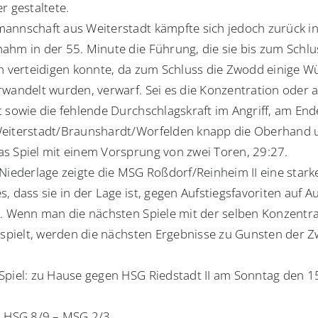
r gestaltete.
annschaft aus Weiterstadt kämpfte sich jedoch zurück in
ahm in der 55. Minute die Führung, die sie bis zum Schlus
ch verteidigen konnte, da zum Schluss die Zwodd einige Wü
rwandelt wurden, verwarf. Sei es die Konzentration oder 
t sowie die fehlende Durchschlagskraft im Angriff, am End
eiterstadt/Braunshardt/Worfelden knapp die Oberhand 
s Spiel mit einem Vorsprung von zwei Toren, 29:27.
 Niederlage zeigte die MSG Roßdorf/Reinheim II eine stark
s, dass sie in der Lage ist, gegen Aufstiegsfavoriten auf
n. Wenn man die nächsten Spiele mit der selben Konzentr
t spielt, werden die nächsten Ergebnisse zu Gunsten der 
Spiel: zu Hause gegen HSG Riedstadt II am Sonntag den 1
: HSG 8/9 – MSG 2/3