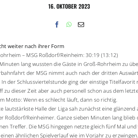
16. OKTOBER 2023
ht weiter nach ihrer Form
ohrheim – MSG Roßdorf/Reinheim: 30:19 (13:12)
Minuten lang wussten die Gäste in Groß-Rohrheim zu üb
rbahnfahrt der MSG nimmt auch nach der dritten Auswärt
 In der Schlussviertelstunde ging der einstige Titelfavorit
ff zu dieser Zeit aber auch personell schon aus dem letzt
m Motto: Wenn es schlecht läuft, dann so richtig.
te lautstärkste Halle der Liga sah zunächst eine glänzend
r Roßdorf/Reinheimer. Ganze sieben Minuten lang blieb 
nen Treffer. Die MSG hingegen netzte gleich fünf Mal und
 einen ähnlichen Spielverlauf wie im Vorjahr zu erzwinge