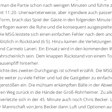
 man die Partie schon nach wenigen Minuten und führte 
mit 11:20. Unerwarteterweise, aber irgendwie auch passe
 Form, brach das Spiel der Gäste in den folgenden Minute
verflogen waren die Ruhe und die konsequent ausgespielt
 Die MSG leistete sich einen einfachen Fehler nach dem a
lötzlich in Rückstand (6:5). Hinzu kamen die Verletzungen
und Carmelo Laneri. Ein Einsatz wird in den kommenden
hrscheinlich sein. Dem knappen Rückstand von einem Tor
ausenpfiff hinterher.
ichte des zweiten Durchgangs ist schnell erzählt. Die MS
te weiter zu viele Fehler und lud die Gastgeber zu einfac
nstößen ein. Die mühsam erkämpften Bälle in der Abwe
hren Weg zurück in die Hände der Groß-Rohrheimer. Zu al
verletzte sich in der 45. Minute auch noch Chris Becker. L
r Mannschaft von Jens Becker dann Luft und Optionen au