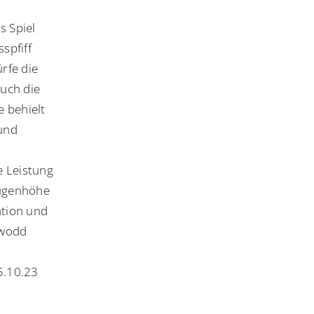
s Spiel
spfiff
rfe die
auch die
e behielt
und
e Leistung
 Augenhöhe
ation und
Zwodd
5.10.23