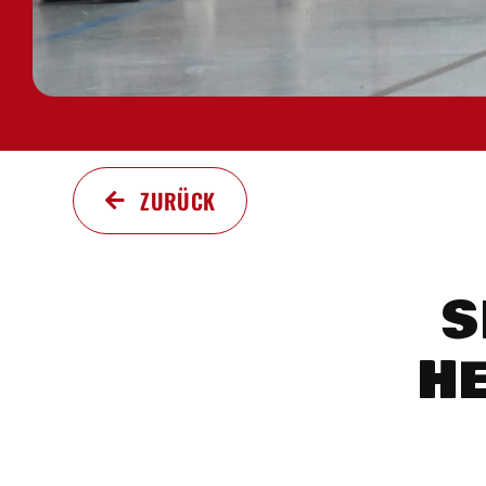
ZURÜCK
S
H