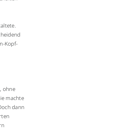
altete.
scheidend
an-Kopf-
n, ohne
rie machte
 Doch dann
rten
rn