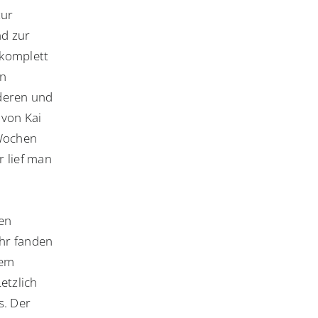
zur
nd zur
 komplett
en
nderen und
 von Kai
 Wochen
 lief man
G
hen
hr fanden
lem
etzlich
s. Der