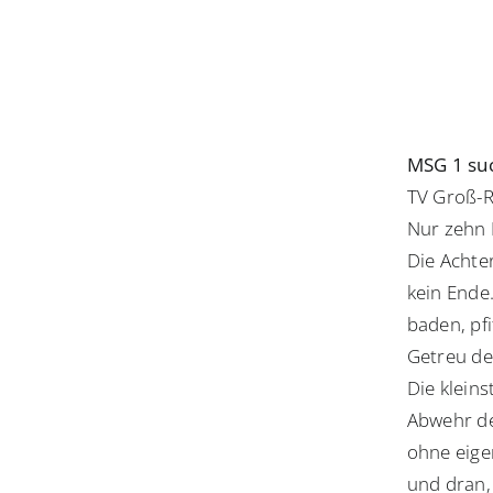
MSG 1 suc
TV Groß-R
Nur zehn 
Die Achte
kein Ende.
baden, pfi
Getreu de
Die kleins
Abwehr de
ohne eige
und dran,