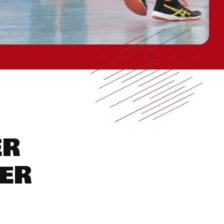
ER
ER