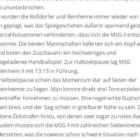
e ununterbrochen.
s wurden die Roßdorfer und Reinheime immer wieder von
en geplagt, was das Spielgeschehen äußerst spannend gest
erzahlsituationen verhinderten, dass sich die MSG II ent
konnte. Die beiden Mannschaften lieferten sich ein Kopf-
d boten den Zuschauern ein hochwertiges und
geladenes Handballspiel. Zur Halbzeitpause lag MSG
einheim II mit 13:15 in Führung.
Halbzeitpause schien das Momentum klar auf Seiten der
einheimer zu liegen. Man konnte direkt drei Tore erziele
entreffer hinnehmen zu müssen. Eine regelrechte Eupho
eam breit, und der Sieg schien in greifbarer Nähe zu sein.
tere Zeitstrafen hinzu, von denen zwei sogar zu roten Ka
Zudem musste sich die MSG II mit zahlreichen Siebenmete
ersetzen, was die sowieso schon schwere Situation noch