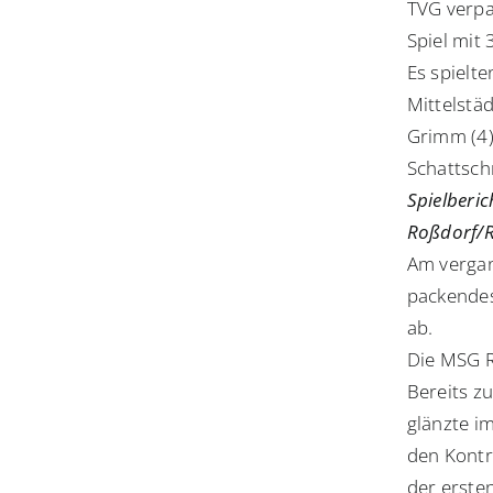
TVG verpa
Spiel mit 
Es spielte
Mittelstäd
Grimm (4),
Schattschn
Spielberi
Roßdorf/Re
Am vergan
packendes
ab.
Die MSG R
Bereits zu
glänzte im
den Kontr
der ersten