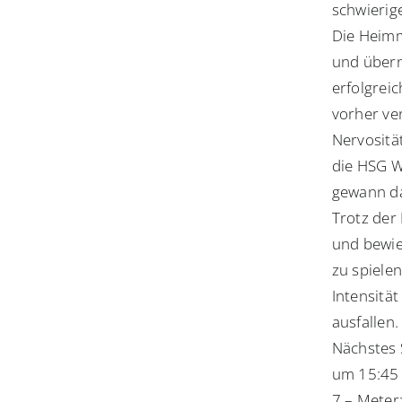
schwierige
Die Heimm
und übern
erfolgrei
vorher ve
Nervositä
die HSG W
gewann da
Trotz der
und bewie
zu spiele
Intensitä
ausfallen.
Nächstes 
um 15:45
7 – Meter