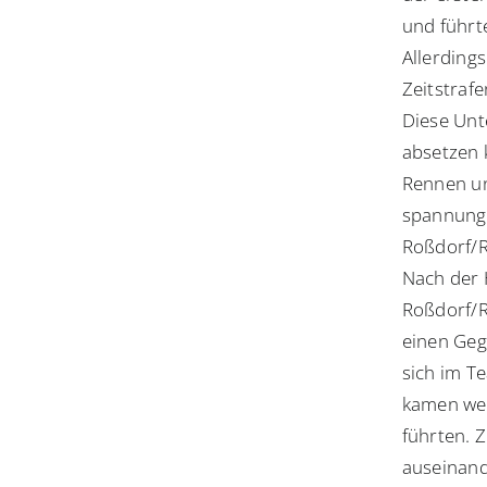
und führt
Allerding
Zeitstraf
Diese Unt
absetzen 
Rennen un
spannungs
Roßdorf/R
Nach der 
Roßdorf/R
einen Geg
sich im T
kamen wei
führten. 
auseinand