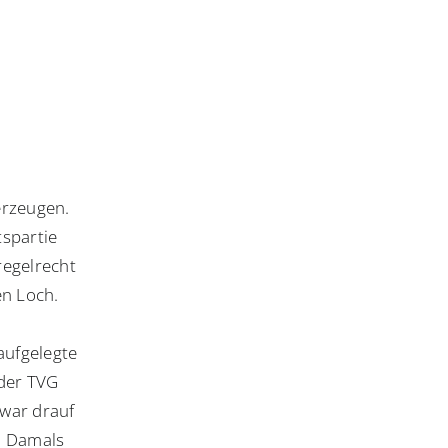
erzeugen.
spartie
 regelrecht
en Loch.
 aufgelegte
der TVG
 war drauf
n. Damals