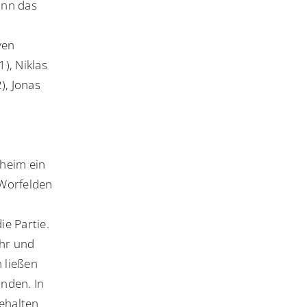
ann das
ven
), Niklas
), Jonas
heim ein
/Worfelden
ie Partie.
ehr und
n ließen
inden. In
behalten