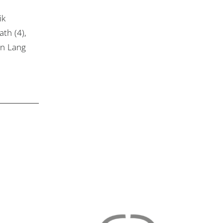
ik
th (4),
an Lang