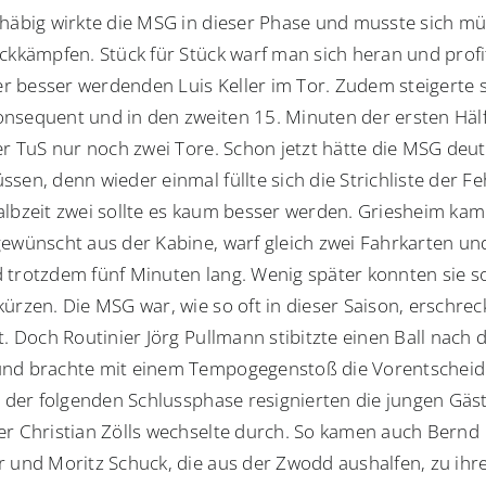
ehäbig wirkte die MSG in dieser Phase und musste sich m
ückkämpfen. Stück für Stück warf man sich heran und profi
 besser werdenden Luis Keller im Tor. Zudem steigerte s
nsequent und in den zweiten 15. Minuten der ersten Häl
der TuS nur noch zwei Tore. Schon jetzt hätte die MSG deut
sen, denn wieder einmal füllte sich die Strichliste der Fe
albzeit zwei sollte es kaum besser werden. Griesheim ka
gewünscht aus der Kabine, warf gleich zwei Fahrkarten und
 trotzdem fünf Minuten lang. Wenig später konnten sie s
kürzen. Die MSG war, wie so oft in dieser Saison, erschre
t. Doch Routinier Jörg Pullmann stibitzte einen Ball nach
nd brachte mit einem Tempogegenstoß die Vorentschei
In der folgenden Schlussphase resignierten die jungen Gäs
er Christian Zölls wechselte durch. So kamen auch Bernd
r und Moritz Schuck, die aus der Zwodd aushalfen, zu ih