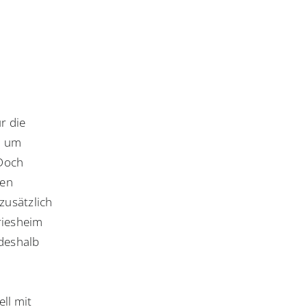
r die
, um
 Doch
len
zusätzlich
riesheim
 deshalb
ll mit