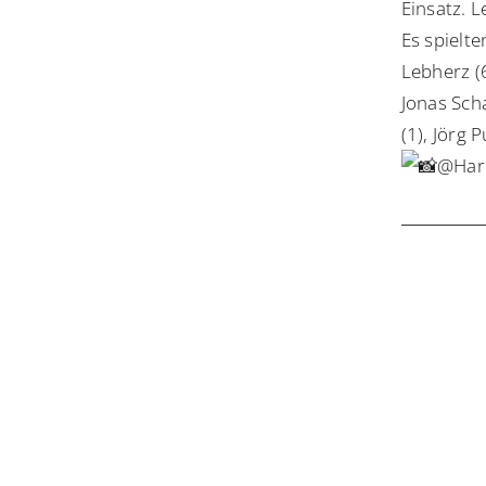
Einsatz. L
Es spielte
Lebherz (6
Jonas Scha
(1), Jörg
@Harr