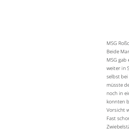
MSG Roßdo
Beide Man
MSG gab e
weiter in
selbst be
müsste de
noch in e
konnten b
Vorsicht w
Fast scho
Zwiebelst