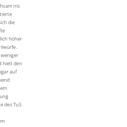
ühsam ins
tierte
ich die
fte
lich höher
hlwürfe.
m weniger
 hielt den
ogar auf
ckend
 dem
dung
te des TuS
rem