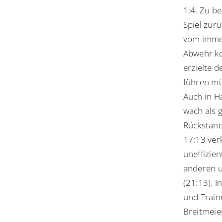
1:4. Zu b
Spiel zur
vom immer
Abwehr ko
erzielte 
führen müs
Auch in H
wach als 
Rückstand
17:13 ver
uneffizien
anderen u
(21:13). 
und Train
Breitmeie