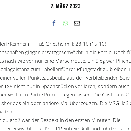
7. MÄRZ 2023
rf/Reinheim – TuS Griesheim II: 28:16 (15:10)
nschaften gingen ersatzgeschwächt in die Partie. Doch fü
s nach wie vor nur eine Marschroute. Ein Sieg war Pflicht
 Schlagdistanz zum Tabellenführer Pfungstadt zu bleiben.
i einer vollen Punkteausbeute aus den verbleibenden Spie
r TSV nicht nur in Spachbrücken verlieren, sondern auch 
iner weiteren Partie Punkte liegen lassen. Die Gäste aus G
isher das ein oder andere Mal überzeugen. Die MSG ließ
alten.
n zu groß war der Respekt in den ersten Minuten. Die
ädter erwischten Roßdorf/Reinheim kalt und führten schne