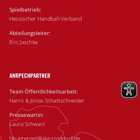
Spielbetrieb:
Hessischer Handball-Verband
Abteilungsleiter:
Eric Jaschke
ANRPECHPARTNER
Team Öffentlichkeitsarbeit:
Harro & Jonas Schattschneider
Pressewartin:
Laura Schwarz
hb-internet@skg-rossdorf.de