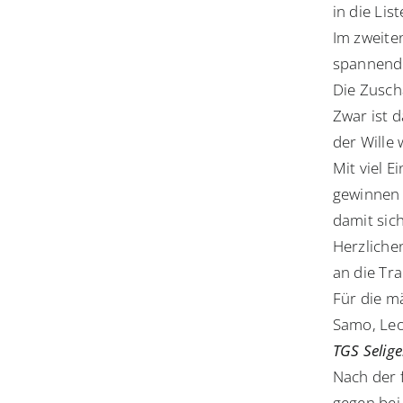
in die Li
Im zweiten
spannende
Die Zusch
Zwar ist d
der Wille 
Mit viel E
gewinnen 
damit sic
Herzliche
an die Tr
Für die m
Samo, Leo
TGS Selige
Nach der f
gegen bei