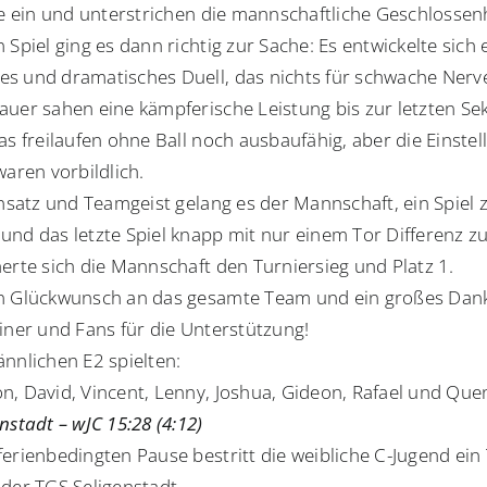
ste ein und unterstrichen die mannschaftliche Geschlossenh
 Spiel ging es dann richtig zur Sache: Es entwickelte sich 
s und dramatisches Duell, das nichts für schwache Nerv
auer sahen eine kämpferische Leistung bis zur letzten Se
as freilaufen ohne Ball noch ausbaufähig, aber die Einste
waren vorbildlich.
insatz und Teamgeist gelang es der Mannschaft, ein Spiel 
und das letzte Spiel knapp mit nur einem Tor Differenz zu
herte sich die Mannschaft den Turniersieg und Platz 1.
n Glückwunsch an das gesamte Team und ein großes Da
ainer und Fans für die Unterstützung!
ännlichen E2 spielten:
n, David, Vincent, Lenny, Joshua, Gideon, Rafael und Quen
nstadt – wJC 15:28 (4:12)
erienbedingten Pause bestritt die weibliche C-Jugend ein 
 der TGS Seligenstadt.