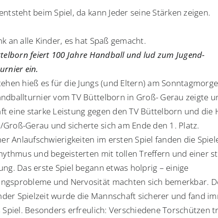
entsteht beim Spiel, da kann Jeder seine Stärken zeigen.
nk an alle Kinder, es hat Spaß gemacht.
ttelborn feiert 100 Jahre Handball und lud zum Jugend-
urnier ein.
tehen hieß es für die Jungs (und Eltern) am Sonntagmorg
ndballturnier vom TV Büttelborn in Groß- Gerau zeigte u
t eine starke Leistung gegen den TV Büttelborn und die
Groß-Gerau und sicherte sich am Ende den 1. Platz.
ner Anlaufschwierigkeiten im ersten Spiel fanden die Spiel
Rhythmus und begeisterten mit tollen Treffern und einer s
ung. Das erste Spiel begann etwas holprig – einige
gsprobleme und Nervosität machten sich bemerkbar. D
er Spielzeit wurde die Mannschaft sicherer und fand i
s Spiel. Besonders erfreulich: Verschiedene Torschützen t