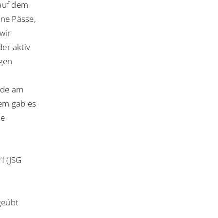
 auf dem
ne Pässe,
wir
er aktiv
igen
ude am
dem gab es
le
f (JSG
geübt