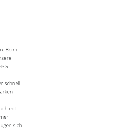
en. Beim
nsere
 HSG
er schnell
tarken
och mit
mmer
rugen sich