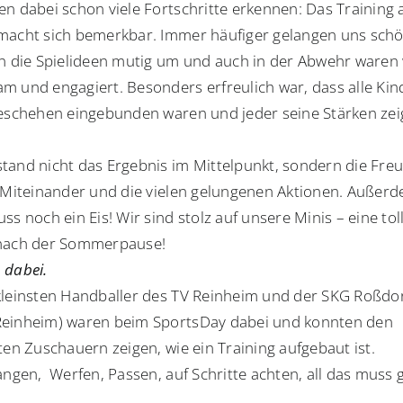
en dabei schon viele Fortschritte erkennen: Das Training
macht sich bemerkbar. Immer häufiger gelangen uns schö
en die Spielideen mutig um und auch in der Abwehr waren 
m und engagiert. Besonders erfreulich war, dass alle Kind
geschehen eingebunden waren und jeder seine Stärken ze
tand nicht das Ergebnis im Mittelpunkt, sondern die Fre
s Miteinander und die vielen gelungenen Aktionen. Außer
ss noch ein Eis! Wir sind stolz auf unsere Minis – eine tol
 nach der Sommerpause!
 dabei.
kleinsten Handballer des TV Reinheim und der SKG Roßdor
einheim) waren beim SportsDay dabei und konnten den
ten Zuschauern zeigen, wie ein Training aufgebaut ist.
Fangen, Werfen, Passen, auf Schritte achten, all das muss 