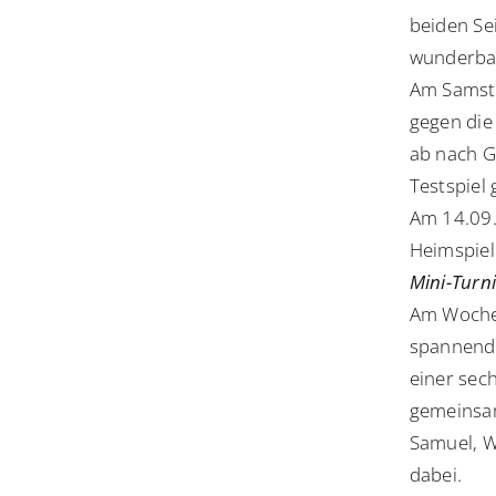
beiden Se
wunderbar
Am Samsta
gegen die
ab nach G
Testspiel
Am 14.09.
Heimspiel
Mini-Turni
Am Wochen
spannende
einer sec
gemeinsam
Samuel, W
dabei.