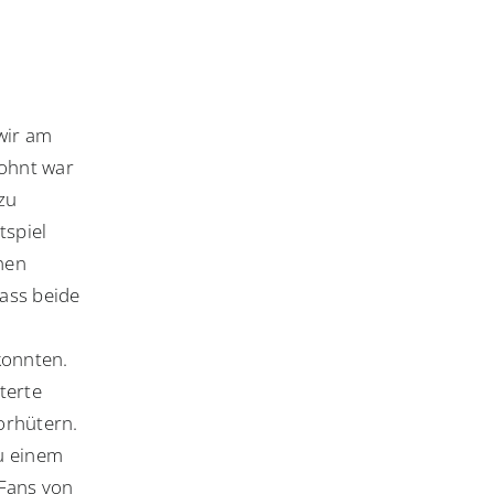
wir am
wohnt war
zu
tspiel
chen
dass beide
konnten.
terte
orhütern.
zu einem
 Fans von