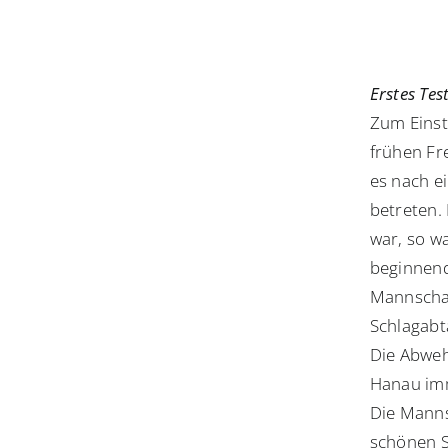
Erstes Te
Zum Einst
frühen Fr
es nach e
betreten. 
war, so wa
beginnend
Mannschaf
Schlagabt
Die Abweh
Hanau imm
Die Manns
schönen S