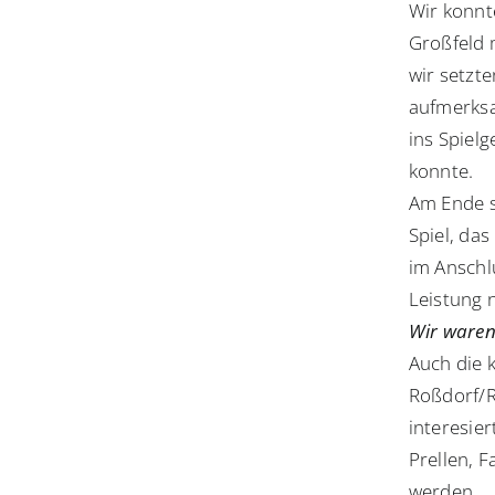
Wir konnt
Großfeld 
wir setzt
aufmerksa
ins Spiel
konnte.
Am Ende s
Spiel, da
im Anschlu
Leistung
Wir waren
Auch die 
Roßdorf/R
interesier
Prellen, 
werden.