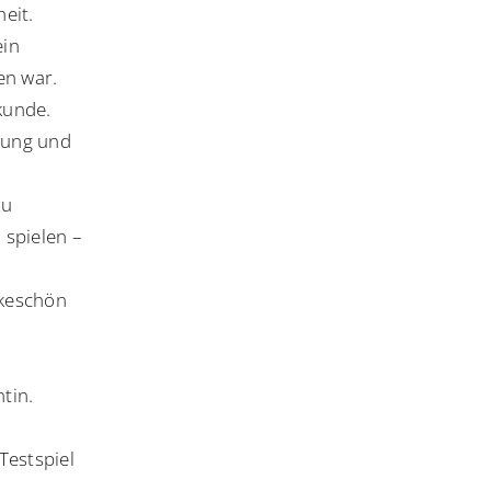
eit.
ein
en war.
kunde.
llung und
zu
 spielen –
nkeschön
tin.
Testspiel