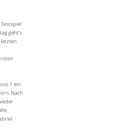
Testspiel
ag geht’s
letzten
ersten
nis 1 ein
born. Nach
wieder
lle,
abriel