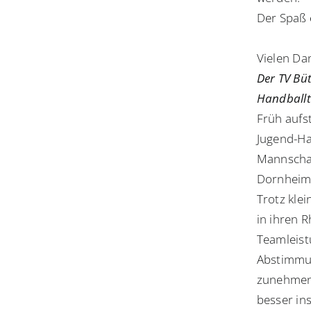
Der Spaß 
Vielen Da
Der TV Bü
Handballt
Früh aufs
Jugend-Ha
Mannschaf
Dornheim/
Trotz klei
in ihren 
Teamleist
Abstimmun
zunehmend
besser in