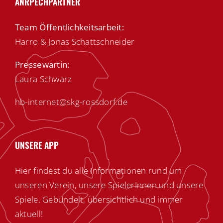
ANRPECHPARTNER
Team Öffentlichkeitsarbeit:
Harro & Jonas Schattschneider
Pressewartin:
Laura Schwarz
hb-internet@skg-rossdorf.de
UNSERE APP
Hier findest du alle Informationen rund um
unseren Verein, unsere SpielerInnen und unsere
Spiele. Gebündelt, übersichtlich und immer
aktuell!