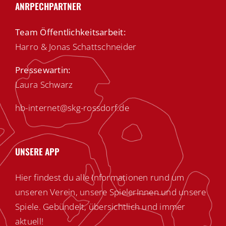
ANRPECHPARTNER
Team Öffentlichkeitsarbeit:
Harro & Jonas Schattschneider
Pressewartin:
Laura Schwarz
hb-internet@skg-rossdorf.de
UNSERE APP
Hier findest du alle Informationen rund um
unseren Verein, unsere SpielerInnen und unsere
Spiele. Gebündelt, übersichtlich und immer
aktuell!