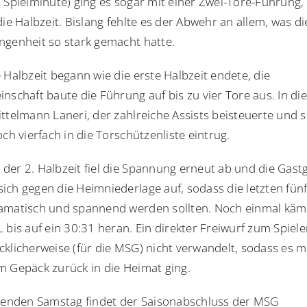
. Spielminute) ging es sogar mit einer Zwei-Tore-Führung,
die Halbzeit. Bislang fehlte es der Abwehr an allem, was d
ngenheit so stark gemacht hatte.
 Halbzeit begann wie die erste Halbzeit endete, die
nschaft baute die Führung auf bis zu vier Tore aus. In di
ttelmann Laneri, der zahlreiche Assists beisteuerte und s
och vierfach in die Torschützenliste eintrug.
der 2. Halbzeit fiel die Spannung erneut ab und die Gast
ich gegen die Heimniederlage auf, sodass die letzten fün
amatisch und spannend werden sollten. Noch einmal kämp
 bis auf ein 30:31 heran. Ein direkter Freiwurf zum Spiel
cklicherweise (für die MSG) nicht verwandelt, sodass es m
m Gepäck zurück in die Heimat ging.
nden Samstag findet der Saisonabschluss der MSG