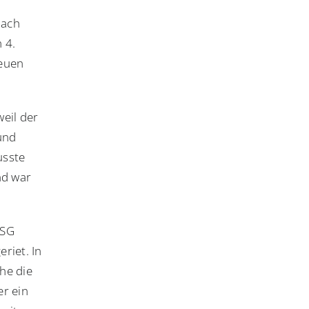
nach
 4.
neuen
weil der
 und
usste
nd war
MSG
riet. In
he die
er ein