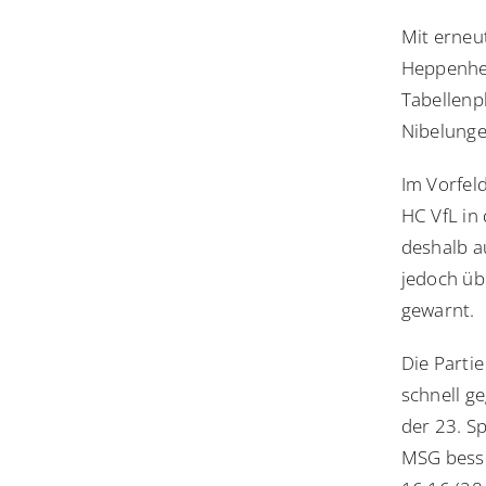
Mit erneu
Heppenhei
Tabellenpl
Nibelunge
Im Vorfeld
HC VfL in 
deshalb a
jedoch üb
gewarnt.
Die Parti
schnell ge
der 23. S
MSG besse