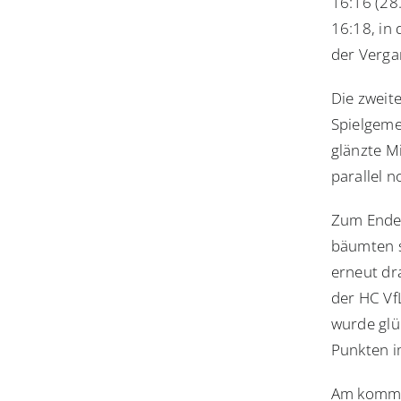
16:16 (28
16:18, in 
der Verga
Die zweite
Spielgemei
glänzte Mi
parallel n
Zum Ende 
bäumten s
erneut dr
der HC VfL
wurde glü
Punkten i
Am komme