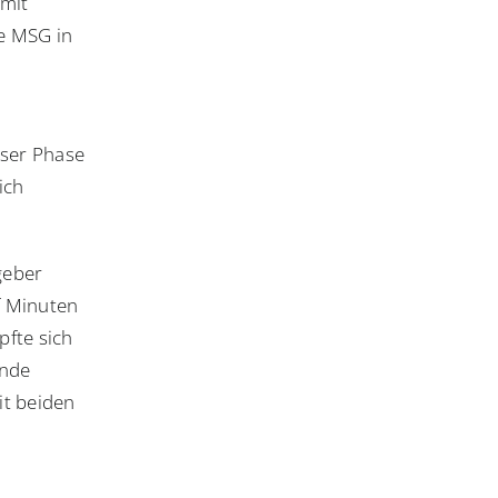
 mit
ie MSG in
eser Phase
ich
geber
f Minuten
fte sich
ende
it beiden