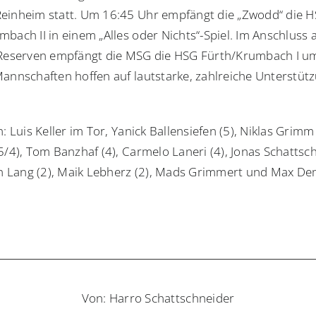
einheim statt. Um 16:45 Uhr empfängt die „Zwodd“ die 
bach II in einem „Alles oder Nichts“-Spiel. Im Anschluss 
 Reserven empfängt die MSG die HSG Fürth/Krumbach I u
Mannschaften hoffen auf lautstarke, zahlreiche Unterstütz
n: Luis Keller im Tor, Yanick Ballensiefen (5), Niklas Grimm 
5/4), Tom Banzhaf (4), Carmelo Laneri (4), Jonas Schattsc
ian Lang (2), Maik Lebherz (2), Mads Grimmert und Max D
Von: Harro Schattschneider