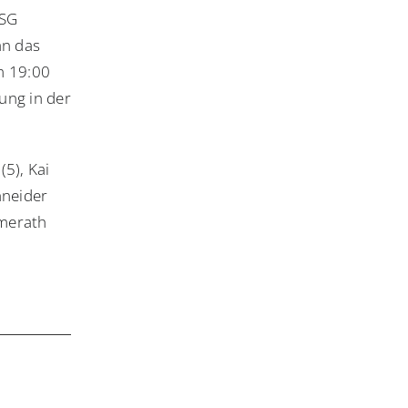
HSG
an das
m 19:00
ung in der
(5), Kai
hneider
emerath