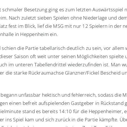
t schmaler Besetzung ging es zum letzten Auswärtsspiel 
m. Nach zuletzt sieben Spielen ohne Niederlage und dem
atz fest im Blick, lief die MSG mit nur 12 Spielern in der 
nhalle in Heppenheim ein.
 schien die Partie tabellarisch deutlich zu sein, vor allem 
dieser Saison oft weit unter seinen Möglichkeiten spielte
uch im unteren Tabellendrittel wiederzufinden ist. Man w
er die starke Rückraumachse Glanzner/Fickel Bescheid u
e begann unfassbar hektisch und fehlerreich, sodass die 
gen einen befreit aufspielenden Gastgeber in Rückstand ge
pielminute stand es bereits 14:10 für die Heppenheimer, e
r ins Spiel kam und sich zurück in die Partie kämpfte. Üb