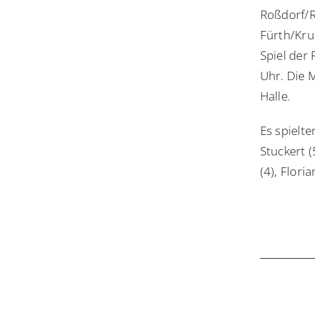
Roßdorf/R
Fürth/Krum
Spiel der
Uhr. Die 
Halle.
Es spielte
Stuckert (
(4), Flor